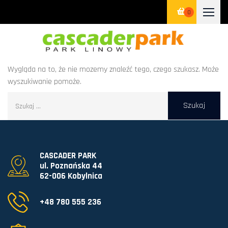
0
Wygląda na to, że nie mozemy znaleźć tego, czego szukasz. Może
wyszukiwanie pomoże.
CASCADER PARK
ul. Poznańska 44
62-006 Kobylnica
+48 780 555 236