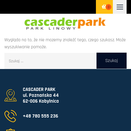
0
Wygląda na to, że nie mozemy znaleźć tego, czego szukasz. Może
wyszukiwanie pomoże.
CASCADER PARK
ul. Poznańska 44
62-006 Kobylnica
+48 780 555 236