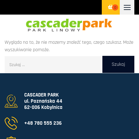
0
Wygląda na to, że nie mozemy znaleźć tego, czego szukasz. Może
wyszukiwanie pomoże.
CASCADER PARK
ul. Poznańska 44
62-006 Kobylnica
+48 780 555 236